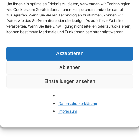
kindlichen Entwicklung. Sie bildet die Grundlage
Um Ihnen ein optimales Erlebnis zu bieten, verwenden wir Technologien
für Kommunikation, soziale Interaktion und
wie Cookies, um Geräteinformationen zu speichern und/oder darauf
kognitives Wachstum. Eine gesunde
zuzugreifen. Wenn Sie diesen Technologien zustimmen, können wir
Daten wie das Surfverhalten oder eindeutige IDs auf dieser Website
Sprachentwicklung ermöglicht es Kindern, ihre
verarbeiten. Wenn Sie Ihre Einwilligung nicht erteilen oder zurückziehen,
Gefühle, Gedanken und Bedürfnisse
können bestimmte Merkmale und Funktionen beeinträchtigt werden.
auszudrücken, was für ihre emotionale und
soziale Entwicklung unerlässlich ist. Dieser
Akzeptieren
Abschnitt beleuchtet die zentrale Bedeutung
der Sprachentwicklung und bietet …
Ablehnen
Weiterlesen
Einstellungen ansehen
Kategorien
Bildung
Schlagwörter
Entwicklung
,
Förderung
,
Kommunikation
,
Datenschutzerklärung
Sprache
Impressum