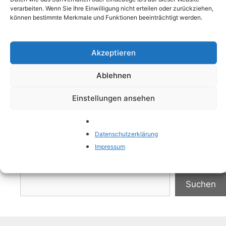
wird. In diesem Abschnitt werden wir uns auf
verarbeiten. Wenn Sie Ihre Einwilligung nicht erteilen oder zurückziehen,
können bestimmte Merkmale und Funktionen beeinträchtigt werden.
die wesentlichen Aspekte konzentrieren, die bei
der Vorbereitung eines Urlaubs mit Kindern zu
beachten sind, mit besonderem …
Weiterlesen
Akzeptieren
Kategorien
Ablehnen
Reisen
Schlagwörter
Kindersitz
,
Organisation
,
Packliste
,
Reisen
,
Einstellungen ansehen
Urlaub
Datenschutzerklärung
Impressum
Suchen
Suchen