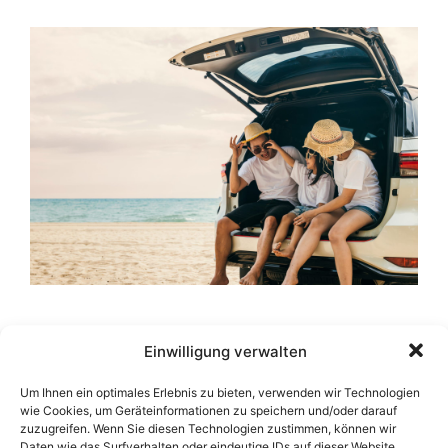
Die Planung eines Urlaubs mit Kindern kann
Einwilligung verwalten
eine aufregende, aber auch herausfordernde
Aufgabe sein. Eine gute Vorbereitung ist
Um Ihnen ein optimales Erlebnis zu bieten, verwenden wir Technologien
unerlässlich, um sicherzustellen, dass die Reise
wie Cookies, um Geräteinformationen zu speichern und/oder darauf
zuzugreifen. Wenn Sie diesen Technologien zustimmen, können wir
für alle Beteiligten eine angenehme Erfahrung
Daten wie das Surfverhalten oder eindeutige IDs auf dieser Website