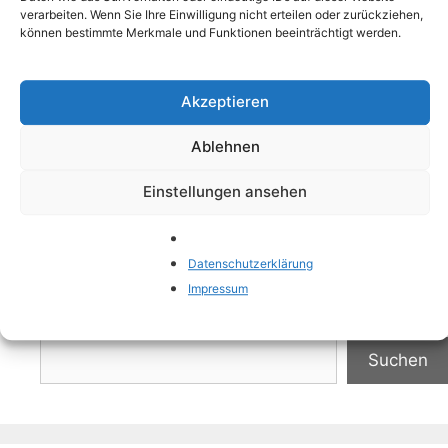
Gesprächen immer wieder auftaucht, ist „Bio“.
verarbeiten. Wenn Sie Ihre Einwilligung nicht erteilen oder zurückziehen,
können bestimmte Merkmale und Funktionen beeinträchtigt werden.
Insbesondere die Bio-Babynahrung hat in den
letzten Jahren erheblich an Beliebtheit
gewonnen. Aber was bedeutet es eigentlich,
Akzeptieren
wenn man von …
Weiterlesen
Ablehnen
Kategorien
Ernährung
Einstellungen ansehen
Schlagwörter
Bio
,
Gesundheit
,
Nahrung
,
Zutaten
Datenschutzerklärung
Impressum
Suchen
Suchen