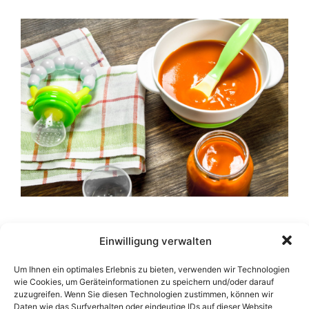
In der heutigen schnelllebigen Welt, in der
Einwilligung verwalten
industriell verarbeitete Lebensmittel an jeder
Ecke erhältlich sind, steht die Gesundheit
Um Ihnen ein optimales Erlebnis zu bieten, verwenden wir Technologien
wie Cookies, um Geräteinformationen zu speichern und/oder darauf
unserer Kinder im Mittelpunkt vieler
zuzugreifen. Wenn Sie diesen Technologien zustimmen, können wir
Diskussionen. Ein Begriff, der in diesen
Daten wie das Surfverhalten oder eindeutige IDs auf dieser Website