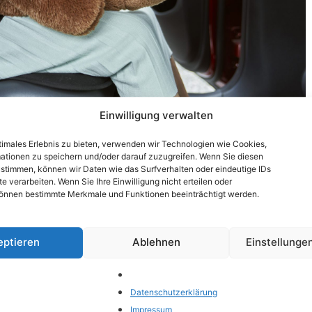
Einwilligung verwalten
timales Erlebnis zu bieten, verwenden wir Technologien wie Cookies,
ationen zu speichern und/oder darauf zuzugreifen. Wenn Sie diesen
stimmen, können wir Daten wie das Surfverhalten oder eindeutige IDs
te verarbeiten. Wenn Sie Ihre Einwilligung nicht erteilen oder
önnen bestimmte Merkmale und Funktionen beeinträchtigt werden.
Wichtigste, wenn es um Autofahrten geht. Eine der
gen, die junge Eltern treffen müssen, ist die Auswahl
hl kann überwältigend sein, angesichts der Vielzahl
eptieren
Ablehnen
Einstellunge
 die auf dem Markt verfügbar sind. Der „Babyschale
s …
Weiterlesen
Datenschutzerklärung
Impressum