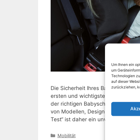
Um Ihnen ein op
um Geräteinform
Technologien zu
auf dieser Websi
zurückziehen, k
Die Sicherheit Ihres Babys ist das 
ersten und wichtigsten Entscheidun
der richtigen Babyschale. Diese Wa
Akz
von Modellen, Designs und Marken,
Test“ ist daher ein unverzichtbare
Kategorien
Mobilität