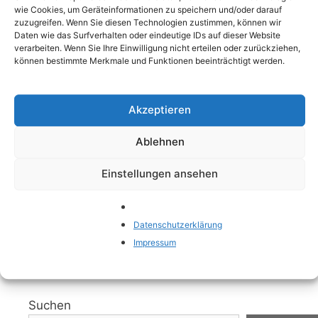
Spielkameraden für Babys und Kleinkinder. In
wie Cookies, um Geräteinformationen zu speichern und/oder darauf
zuzugreifen. Wenn Sie diesen Technologien zustimmen, können wir
diesem ersten Abschnitt erkunden wir die
Daten wie das Surfverhalten oder eindeutige IDs auf dieser Website
tiefere Bedeutung, die Kuscheltiere für Babys
verarbeiten. Wenn Sie Ihre Einwilligung nicht erteilen oder zurückziehen,
können bestimmte Merkmale und Funktionen beeinträchtigt werden.
haben, und warum sie in der Entwicklung eines
Kindes eine so zentrale Rolle spielen. Wir
machen eine Kuscheltier Bewertung. Von den
Akzeptieren
ersten Lebensmonaten an entwickeln …
Weiterlesen
Ablehnen
Einstellungen ansehen
Kategorien
Spielzeug
Schlagwörter
Altersempfehlung
,
Design
,
Material
,
Pflege
,
Sicherheit
Datenschutzerklärung
Impressum
Suchen