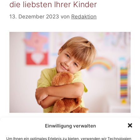
die liebsten Ihrer Kinder
13. Dezember 2023
von
Redaktion
Einwilligung verwalten
Kuscheltiere sind mehr als nur Spielzeuge; sie
sind treue Begleiter, Tröster und
Um Ihnen ein optimales Erlebnis zu bieten, verwenden wir Technologien