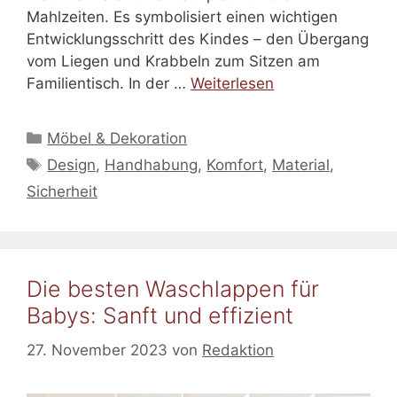
Mahlzeiten. Es symbolisiert einen wichtigen
Entwicklungsschritt des Kindes – den Übergang
vom Liegen und Krabbeln zum Sitzen am
Familientisch. In der …
Weiterlesen
Kategorien
Möbel & Dekoration
Schlagwörter
Design
,
Handhabung
,
Komfort
,
Material
,
Sicherheit
Die besten Waschlappen für
Babys: Sanft und effizient
27. November 2023
von
Redaktion