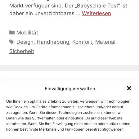
Markt verfügbar sind. Der „Babyschale Test“ ist
daher ein unverzichtbares …
Weiterlesen
Kategorien
Mobilität
Schlagwörter
Design
,
Handhabung
,
Komfort
,
Material
,
Sicherheit
Die besten Kinderwagen-
Einwilligung verwalten
Regenschutzlösungen
Um Ihnen ein optimales Erlebnis zu bieten, verwenden wir Technologien
10. November 2023
von
Redaktion
wie Cookies, um Geräteinformationen zu speichern und/oder darauf
zuzugreifen. Wenn Sie diesen Technologien zustimmen, können wir
Daten wie das Surfverhalten oder eindeutige IDs auf dieser Website
verarbeiten. Wenn Sie Ihre Einwilligung nicht erteilen oder zurückziehen,
können bestimmte Merkmale und Funktionen beeinträchtigt werden.