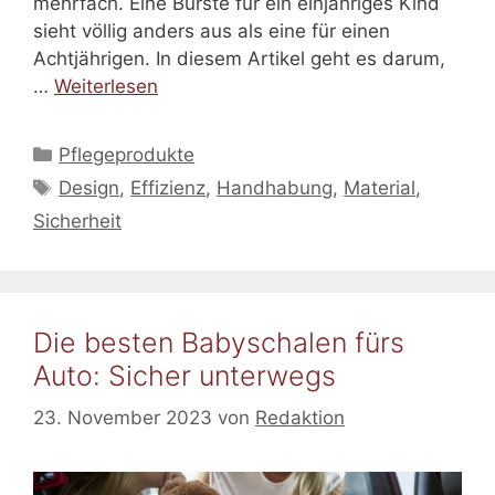
mehrfach. Eine Bürste für ein einjähriges Kind
sieht völlig anders aus als eine für einen
Achtjährigen. In diesem Artikel geht es darum,
…
Weiterlesen
Kategorien
Pflegeprodukte
Schlagwörter
Design
,
Effizienz
,
Handhabung
,
Material
,
Sicherheit
Die besten Babyschalen fürs
Auto: Sicher unterwegs
23. November 2023
von
Redaktion