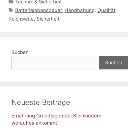
Kategorien
Technik & Sicherheit
Schlagwörter
Batterielebensdauer
,
Handhabung
,
Qualität
,
Reichweite
,
Sicherheit
Suchen
Suchen
Neueste Beiträge
Ernährung Grundlagen bei Kleinkindern:
worauf es ankommt