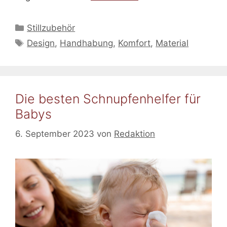
Kategorien
Stillzubehör
Schlagwörter
Design
,
Handhabung
,
Komfort
,
Material
Die besten Schnupfenhelfer für
Babys
6. September 2023
von
Redaktion